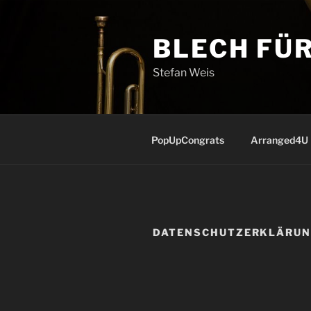
Zum
Inhalt
BLECH FÜ
springen
Stefan Weis
PopUpCongrats
Arranged4U
DATENSCHUTZERKLÄRU